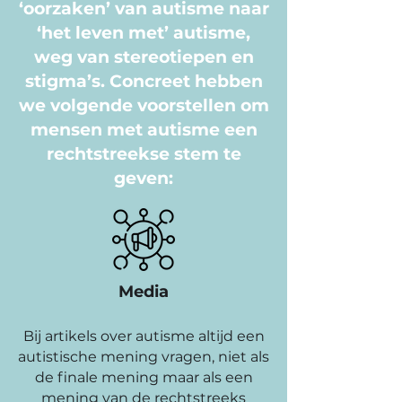
‘oorzaken’ van autisme naar
‘het leven met’ autisme,
weg van stereotiepen en
stigma’s. Concreet hebben
we volgende voorstellen om
mensen met autisme een
rechtstreekse stem te
geven:
Media
Bij artikels over autisme altijd een
autistische mening vragen, niet als
de finale mening maar als een
mening van de rechtstreeks