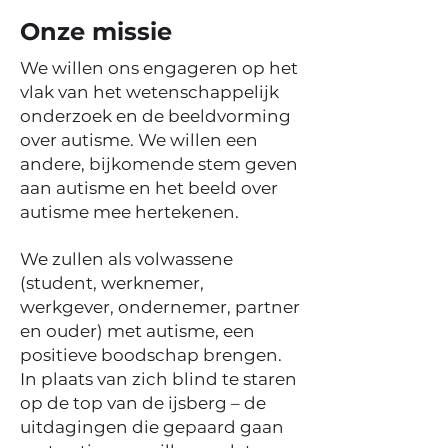
Onze missie
Wie is
LAVA?
We willen ons engageren op het
vlak van het wetenschappelijk
onderzoek en de beeldvorming
over autisme. We willen een
andere, bijkomende stem geven
aan autisme en het beeld over
autisme mee hertekenen.
Lees- en Adviesgroep
We zullen als volwassene
Volwassenen met Autisme
(student, werknemer,
vzw
werkgever, ondernemer, partner
Wij zijn volwassenen met autisme en
en ouder) met autisme, een
beantwoorden niet aan het stereotiepe
positieve boodschap brengen.
beeld dat er vandaag bestaat over
In plaats van zich blind te staren
autisme. Als lava, dat een hele tijd
op de top van de ijsberg – de
onder druk van de omstandigheden
uitdagingen die gepaard gaan
onder de oppervlakte blijft, zo bleef ons
autisme onder de radar en kwam het