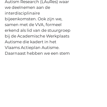
Autism Research (LAuRes) waar
we deelnemen aan de
interdisciplinaire
bijeenkomsten. Ook zijn we,
samen met de VVA, formeel
erkend als lid van de stuurgroep
bij de Academische Werkplaats
Autisme die kadert in het
Vlaams Actieplan Autisme.
Daarnaast hebben we een stem
in NOOZO.
Sinds het voorjaar van 2020
organiseren we, naast onze
halfjaarlijkse
ledenvergaderingen, ook online
artikelbesprekingen voor onze
leden, vaak in aanwezigheid van
een wetenschapper. Na